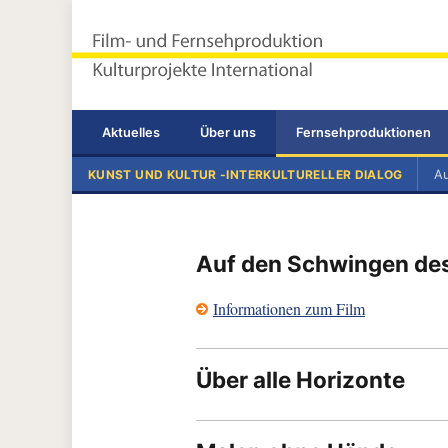
Terramedia Corporation®
Landgraf & Gulde GbR
Aktuelles
Über uns
Fernsehproduktionen
KUNST UND KULTUR -INTERKULTURELLER DIALOG
Au
Auf den Schwingen des
Informationen zum Film
Über alle Horizonte