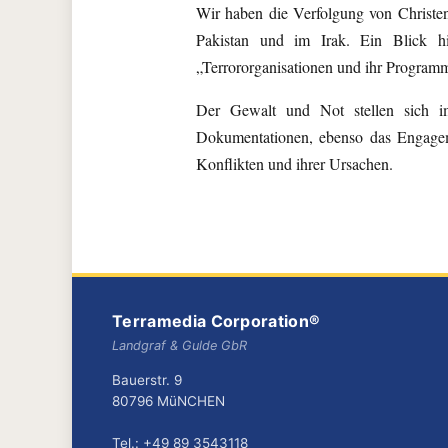
Wir haben die Verfolgung von Christen 
Pakistan und im Irak. Ein Blick hi
„Terrororganisationen und ihr Program
Der Gewalt und Not stellen sich i
Dokumentationen, ebenso das Engageme
Konflikten und ihrer Ursachen.
Terramedia Corporation®
Landgraf & Gulde GbR
Bauerstr. 9
80796 MüNCHEN
Tel.: +49 89 3543118