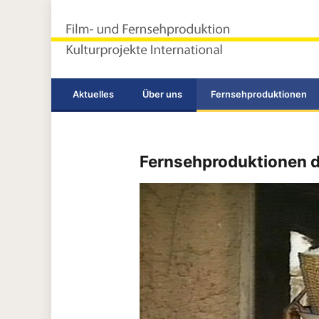
Terramedia Corporation®
Landgraf & Gulde GbR
Aktuelles
Über uns
Fernsehproduktionen
Fernsehproduktionen d