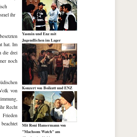
isch
rael ihr
Yasmin und Enz mit
besetzten
Jugendlichen im Lager
t hat. Im
 die drei
mmer noch
jüdischen
Konzert von Boikutt und ENZ
 Volk von
stimmung,
ihr Recht
 Frieden
 beachtet
Mit Roni Hamermann von
"Machsom Watch" am