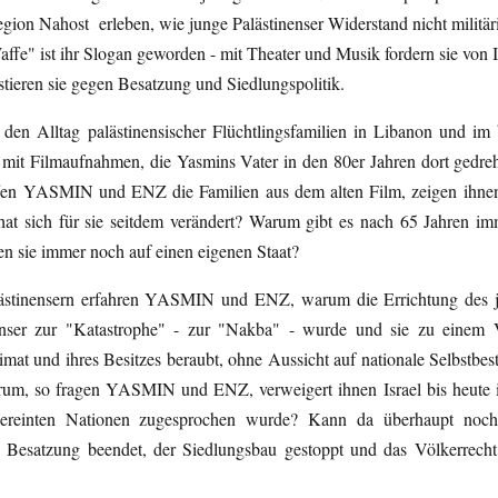
region Nahost erleben, wie junge Palästinenser Widerstand nicht militär
affe" ist ihr Slogan geworden - mit Theater und Musik fordern sie von Is
tieren sie gegen Besatzung und Siedlungspolitik.
en Alltag palästinensischer Flüchtlingsfamilien in Libanon und im 
 mit Filmaufnahmen, die Yasmins Vater in den 80er Jahren dort gedreh
ffen YASMIN und ENZ die Familien aus dem alten Film, zeigen ihnen
 hat sich für sie seitdem verändert? Warum gibt es nach 65 Jahren i
n sie immer noch auf einen eigenen Staat?
alästinensern erfahren YASMIN und ENZ, warum die Errichtung des 
inenser zur "Katastrophe" - zur "Nakba" - wurde und sie zu einem
eimat und ihres Besitzes beraubt, ohne Aussicht auf nationale Selbstbe
um, so fragen YASMIN und ENZ, verweigert ihnen Israel bis heute 
ereinten Nationen zugesprochen wurde? Kann da überhaupt noch
 Besatzung beendet, der Siedlungsbau gestoppt und das Völkerrecht