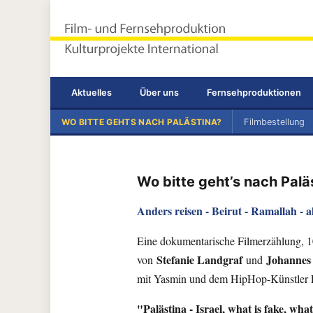
Terramedia Corporation®
Landgraf & Gulde GbR
Aktuelles
Über uns
Fernsehproduktionen
WO BITTE GEHTS NACH PALÄSTINA?
Filmbestellung
Wo bitte geht’s nach Palä
Anders reisen - Beirut - Ramallah - al
Eine dokumentarische Filmerzählung, 
Stefanie Landgraf
Johannes
von
und
mit Yasmin und dem HipHop-Künstler
"Palästina - Israel, what is fake, what