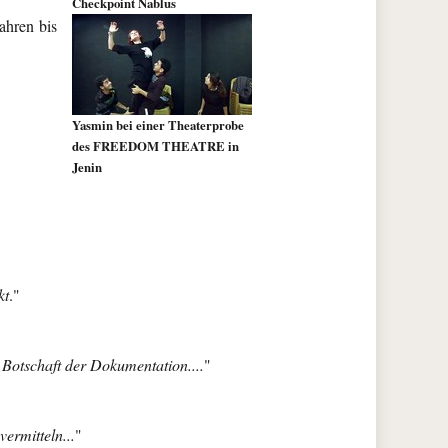
Checkpoint Nablus
ahren bis
Yasmin bei einer Theaterprobe
des FREEDOM THEATRE in
Jenin
kt
."
 Botschaft der Dokumentation....
"
ermitteln...
"