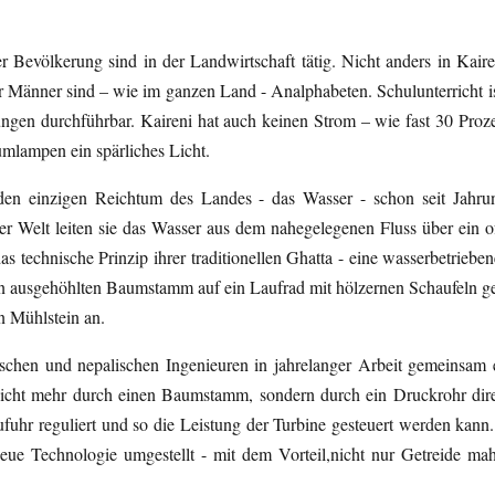
 Bevölkerung sind in der Landwirtschaft tätig. Nicht anders in Kaire
Männer sind – wie im ganzen Land - Analphabeten. Schulunterricht ist 
ngen durchführbar. Kaireni hat auch keinen Strom – wie fast 30 Pro
umlampen ein spärliches Licht.
den einzigen Reichtum des Landes - das Wasser - schon seit Jahru
r Welt leiten sie das Wasser aus dem nahegelegenen Fluss über ein of
s technische Prinzip ihrer traditionellen Ghatta - eine wasserbetrieben
 ausgehöhlten Baumstamm auf ein Laufrad mit hölzernen Schaufeln gele
n Mühlstein an.
tschen und nepalischen Ingenieuren in jahrelanger Arbeit gemeinsam e
 nicht mehr durch einen Baumstamm, sondern durch ein Druckrohr di
zufuhr reguliert und so die Leistung der Turbine gesteuert werden kann
eue Technologie umgestellt - mit dem Vorteil,nicht nur Getreide m