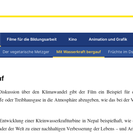
Filme für die Bildungsarbeit
Kino
Animation und Grafik
Der vegetarische Metzger
Mit Wasserkraft bergauf
Früchte im D
uf
skussion über den Klimawandel gibt der Film ein Beispiel für ein
e oder Treibhausgase in die Atmosphäre abzugeben, wie das bei der V
 Entwicklung einer Kleinwasserkraftturbine in Nepal beispielhaft, wi
r der Welt zu einer nachhaltigen Verbesserung der Lebens – und Arbei