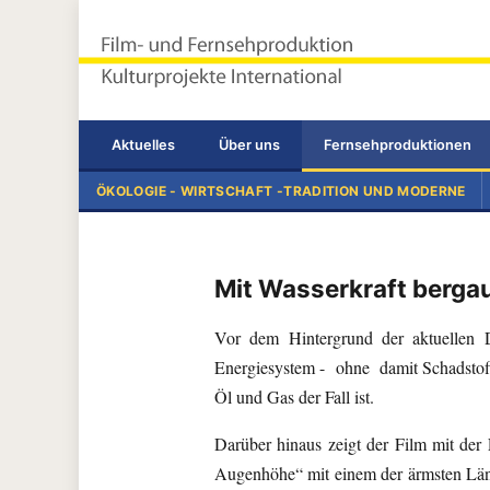
Terramedia Corporation®
Landgraf & Gulde GbR
Aktuelles
Über uns
Fernsehproduktionen
ÖKOLOGIE - WIRTSCHAFT -TRADITION UND MODERNE
Mit Wasserkraft berga
Vor dem Hintergrund der aktuellen Di
Energiesystem - ohne damit Schadstoff
Öl und Gas der Fall ist.
Darüber hinaus zeigt der Film mit der
Augenhöhe“ mit einem der ärmsten Lände